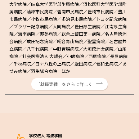
大学病院／岐阜大学医学部附属病院／浜松医科大学医学部附
属病院／蒲郡市民病院／碧南市民病院／豊橋市民病院／豊川
市民病院／小牧市民病院／多治見市民病院／トヨタ記念病院
／ブラザー記念病院／大同病院／豊田厚生病院／江南厚生病
院／海南病院／渥美病院／総合上飯田第一病院／名古屋徳洲
会病院／成田記念病院／総合青山病院／聖霊病院／名古屋共
立病院／八千代病院／中野胃腸病院／大垣徳洲会病院／山尾
病院／社会医療法人 大雄会／小嶋病院／西尾病院／長屋病院
／千秋病院／ヨナハ丘の上病院／飯田病院／健和会病院／あ
づみ病院／羽生総合病院 ほか
「就職実績」をさらに詳しく